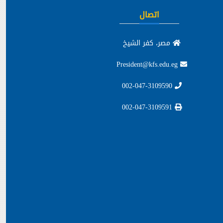
اتصال
مصر، كفر الشيخ
President@kfs.edu.eg
002-047-3109590
002-047-3109591