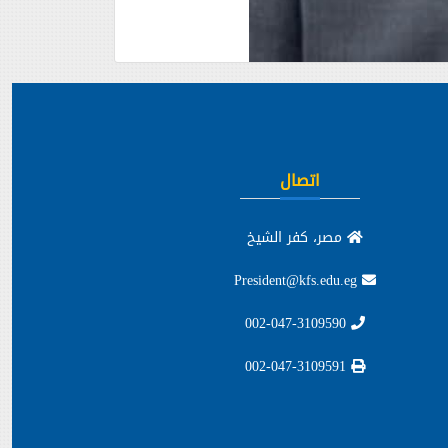
اتصال
مصر، كفر الشيخ
President@kfs.edu.eg
002-047-3109590
002-047-3109591