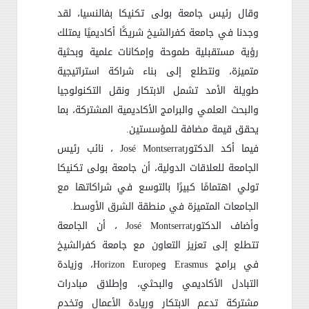
وقال رئيس جامعة بولى تكنيكا بفالنسيا، لقد
وجدنا في جامعة كفرالشيخ شريكًا أكاديميًا يمتلك
رؤية مستقبلية طموحة وإمكانات علمية وبحثية
متميزة، ونتطلع إلى بناء شراكة استراتيجية
طويلة الأمد تشمل الابتكار ونقل التكنولوجيا
والبحث العلمي والبرامج الأكاديمية المشتركة، بما
يحقق قيمة مضافة للمؤسستين
.
فيما أكد الدكتور
José Montserrat
، نائب رئيس
الجامعة للعلاقات الدولية، أن جامعة بولى تكنيكا
تولي اهتمامًا كبيرًا بالتوسع في شراكاتها مع
الجامعات المتميزة في منطقة الشرق الأوسط
.
وأضاف الدكتور
José Montserrat
، أن الجامعة
تتطلع إلى تعزيز التعاون مع جامعة كفرالشيخ
في برامج
Erasmus
و
Horizon Europe
، وزيادة
التبادل الأكاديمي والبحثي، وإطلاق مبادرات
مشتركة تدعم الابتكار وريادة الأعمال وتخدم