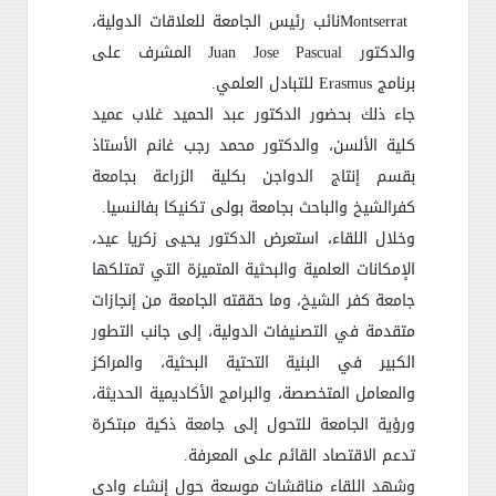
Montserrat
نائب رئيس الجامعة للعلاقات الدولية،
والدكتور
Juan Jose Pascual
المشرف على
برنامج
Erasmus
للتبادل العلمي
.
جاء ذلك بحضور الدكتور عبد الحميد غلاب عميد
كلية الألسن، والدكتور محمد رجب غانم الأستاذ
بقسم إنتاج الدواجن بكلية الزراعة بجامعة
كفرالشيخ والباحث بجامعة بولى تكنيكا بفالنسيا
.
وخلال اللقاء، استعرض الدكتور يحيى زكريا عيد،
الإمكانات العلمية والبحثية المتميزة التي تمتلكها
جامعة كفر الشيخ، وما حققته الجامعة من إنجازات
متقدمة في التصنيفات الدولية، إلى جانب التطور
الكبير في البنية التحتية البحثية، والمراكز
والمعامل المتخصصة، والبرامج الأكاديمية الحديثة،
ورؤية الجامعة للتحول إلى جامعة ذكية مبتكرة
تدعم الاقتصاد القائم على المعرفة
.
وشهد اللقاء مناقشات موسعة حول إنشاء وادي