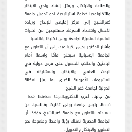
والصناعة والابتكار، ويمثل إنشاء وادي الابتكار
والتكنولوجيا خطوة استراتيجية نحو تحويل جامعة
كفرالشيخ إلى مركز إقليمي للإبداع وريادة
الأعمال واقتصاد المعرفة، مستفيدين من الخبرات
العالمية المتميزة لجامعة بولى تكنيكا بفالنسيا
.
وأشار الدكتور يحيى زكريا عيد، إلى أن التعاون مع
الجامعة الإسبانية سيفتح آفاقًا واسعة أمام
الباحثين والطلاب للحصول على فرص دولية في
البحث العلمي والابتكار، والمشاركة في
المشروعات الأوروبية الكبرى، بما يعزز المكانة
الدولية لجامعة كفر الشيخ
.
من جانبه، أعرب الدكتور
José Esteban Capilla
Romá
، رئيس جامعة بولى تكنيكا بفالنسيا، عن
سعادته بالتعاون مع جامعة كفرالشيخ، مؤكدًا أن
الجامعة المصرية تمتلك رؤية واضحة وطموحة نحو
التطوير والابتكار والتدويل
.