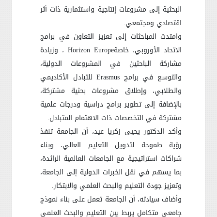
البحثية إلى مشروعات إنتاجية واستثمارية ذات أثر
اقتصادي ومجتمعي
.
وامتدت المباحثات إلى تعزيز التعاون في برامج
الاتحاد الأوروبي، خاصة
Horizon Europe
، وزيادة
مشاركة الباحثين في المشروعات الدولية،
والتوسع في برامج
Erasmus
للتبادل الأكاديمي
والطلابي، وإطلاق مشروعات بحثية مشتركة،
بالإضافة إلى تطوير برامج دراسية ودرجات علمية
مشتركة في التخصصات ذات الاهتمام المتبادل
.
وأكد الدكتور يحيى زكريا عيد، أن الجامعة تنفذ
رؤية طموحة لتدويل التعليم العالي، وبناء
شراكات استراتيجية مع الجامعات العالمية الرائدة،
بما يسهم في نقل الخبرات الدولية إلى الجامعة،
وتعزيز جودة التعليم والبحث العلمي والابتكار
.
وأضاف سيادته، أن الجامعة تعمل على بناء نموذج
جامعي متكامل يربط بين التعليم والبحث العلمي