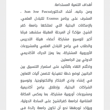
أهداف التنمية المستدامة
.
ومن جانبه، أشاد الدكتور
Juan Jose Pascual
،
المشرف على برنامج
Erasmus
للتبادل العلمي،
بالإمكانات البحثية التي تمتلكها جامعة كفر
الشيخ، مؤكدًا أن المرحلة المقبلة ستشهد فرصًا
أكبر لتوسيع مشاركة أعضاء هيئة التدريس
والطلاب في برامج التبادل العلمي والمشروعات
الأوروبية المشتركة، بما يعزز الحراك الأكاديمي
الدولي بين الجامعتين
.
واختُتم اللقاء بالتأكيد على استمرار التنسيق بين
الجانبين لوضع خطة تنفيذية تتضمن آليات التعاون
في إنشاء وادي الابتكار والتكنولوجيا، وتوسيع
الشراكات البحثية، وإطلاق برامج أكاديمية
ومشروعات أوروبية مشتركة، بما يعكس المكانة
المتنامية لجامعة كفرالشيخ على الساحة الدولية،
ويؤكد توجهها نحو أن تكون جامعة رائدة في