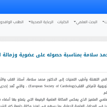
ت
البحث العلمي
الكليات
الرعاية الصحية
الطلاب الوافدو
مد سلامة بمناسبة حصوله على عضوية وزمالة الج
لص التهنئة وأطيب التمنيات إلى الدكتور محمد سلامة، أستاذ القلب والأو
روبية لأمراض القلب
(European Society of Cardiology)
، والتي تُعد إحدى
لم
.
لعلمي المتميز الذي يعكس المكانة العلمية الرفيعة التي يتمتع بها أعضاء 
ز في المحافل العلمية الدولية، بما يسهم في تعزيز مكانة جامعة كفر الشيخ مح