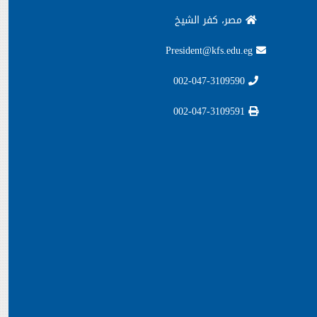
مصر، كفر الشيخ
President@kfs.edu.eg
002-047-3109590
002-047-3109591