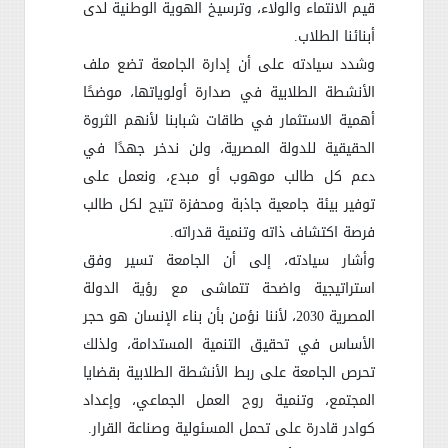
قيم الانتماء والولاء، وترسيخ الهوية الوطنية لدى
أبنائنا الطلاب
.
وشدد سيادته على أن إدارة الجامعة تضع ملف
الأنشطة الطلابية في صدارة أولوياتها، موضحًا
أهمية الاستثمار في طاقات شبابنا لأنهم الثروة
الحقيقية للدولة المصرية، ولن ندخر جهدًا في
دعم كل طالب موهوب أو مبدع، ونعمل على
توفير بيئة جامعية جاذبة ومحفزة تتيح لكل طالب
فرصة اكتشاف ذاته وتنمية قدراته
.
وأشار سيادته، إلى أن الجامعة تسير وفق
استراتيجية واضحة تتماشى مع رؤية الدولة
المصرية 2030، لأننا نؤمن بأن بناء الإنسان هو حجر
الأساس في تحقيق التنمية المستدامة، ولذلك
تحرص الجامعة على ربط الأنشطة الطلابية بقضايا
المجتمع، وتنمية روح العمل الجماعي، وإعداد
كوادر قادرة على تحمل المسئولية وصناعة القرار
.