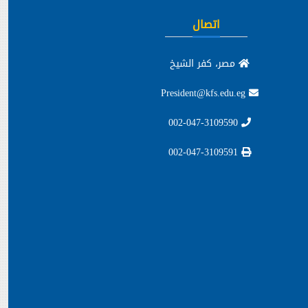
اتصال
مصر، كفر الشيخ
President@kfs.edu.eg
002-047-3109590
002-047-3109591