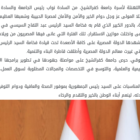
لتهنئة لأسرة جامعة كفرالشيخ، من السادة نواب رئيس الجامعة والسادة 
لا المولى عز وجل دوام الخير والأمن والأمان لمصرنا الحبيبة وشعبها العظيم
بالدور الكبير الذي قام به فخامة السيد الرئيس عبد التفاح السيسي في قيا
واختلت موازين الاستقرار، تلك الفترة التي عانى فيها المصريون من ويلات
تشهدها الدولة المصرية على كافة الأصعدة تحت قيادة فخامة السيد الرئيس
 غيرت معالم الدولة المصرية وأطلقت قاطرة البناء والتنمية
.
قي، حرص جامعة كفرالشيخ على مواصلة جهودها في تطوير برامجها الأكا
كاديمية والعلمية، والتوسع في التخصصات والمجالات المطلوبة لسوق العمل
 المناسبات على السيد رئيس الجمهورية بموفور الصحة والعافية ودوام التو
، لينعم أبناء الوطن بالخير والتقدم والرخاء