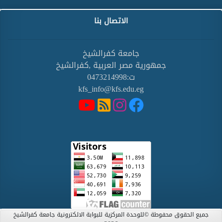
الاتصال بنا
جامعة كفرالشيخ
جمهورية مصر العربية ,كفرالشيخ
ت:0473214998
kfs_info@kfs.edu.eg
جميع الحقوق محفوطة ©للوحدة المركزية للبوابة الالكترونية جامعة كفرالشيخ