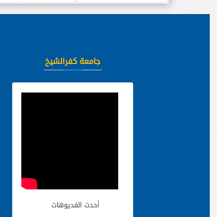
جامعة كفرالشيخ
أحدث الفديوهات