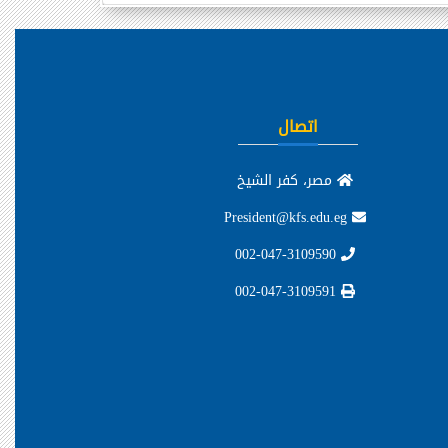
اتصال
مصر، كفر الشيخ
President@kfs.edu.eg
002-047-3109590
002-047-3109591