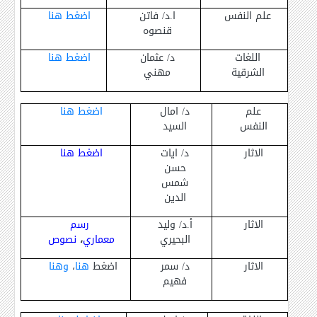
علم النفس
ا.د/ فاتن
اضغط هنا
قنصوه
اللغات
د/ عثمان
اضغط هنا
الشرقية
مهني
علم
د/ امال
اضغط هنا
النفس
السيد
الاثار
د/ ايات
اضغط هنا
حسن
شمس
الدين
الاثار
أ.د/ وليد
رسم
البحيري
معماري
،
نصوص
الاثار
د/ سمر
اضغط
هنا
،
وهنا
فهيم