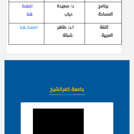
برنامج
د/ سعيدة
اضغط
المساحة
دياب
هنا
اللغة
ا.د/ طاهر
اضغط هنا
العربية
شبانة
جامعة كفرالشيخ