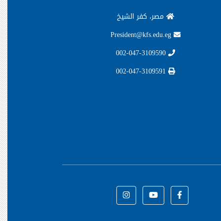
مصر، كفر الشيخ
President@kfs.edu.eg
002-047-3109590
002-047-3109591