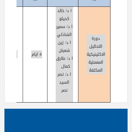
ا د/ خالد
كحيلو
ا د/ سمير
الشاذلي
دورة
ا د/ زين
التحاليل
شعبان
الاكلينيكية
4 ايام
20
ا د/ طارق
المعملية
كمال
المكثفة
ا د/ نصر
السيد
نصر