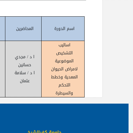
اسم الدورة
المحاضرين
اساليب
التشخيص
ا د / مجدي
الموضوعية
حسانين
لامراض الحيوان
ا د / سلامة
المعدية وخطط
عثمان
التحكم
والسيطرة
جامعة كفرالشيخ