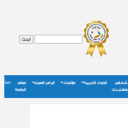
شـكـاوى
الدورات التدريبية
مؤتمرات
البرامج المميزه
موقع
nglish
ومقـترحـات
الجامعة