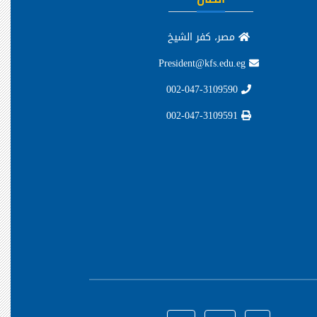
مصر، كفر الشيخ
President@kfs.edu.eg
002-047-3109590
002-047-3109591