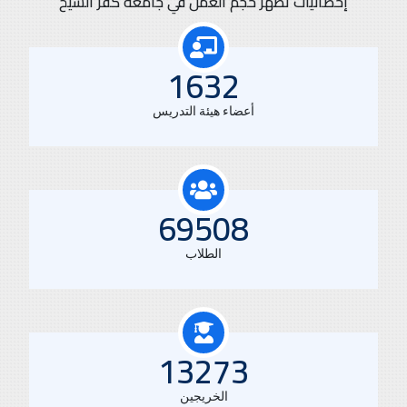
إحصائيات تظهر حجم العمل في جامعة كفر الشيخ
1823
أعضاء هيئة التدريس
78099
الطلاب
15083
الخريجين