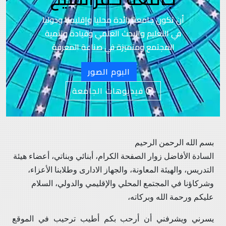
أن تكون جامعة رائدة محليا وإقليميا ودوليا
في التعليم والبحث العلمي وقيادة وتنمية
المجتمع ومتميزة في صناعة المعرفة
البوم الصور
فيديوهات الجامعة
بسم الله الرحمن الرحيم
السادة الأفاضل زوار الصفحة الكرام، أبنائي وبناتي، أعضاء هيئة
التدريس، والهيئة المعاونة، والجهاز الادارى وطلابنا الأعزاء،
وشركاؤنا في المجتمع المحلي والإقليمي والدولي، السلام
عليكم ورحمة الله وبركاته،
يسرني ويشرفني أن أرحب بكم أطيب ترحيب في الموقع