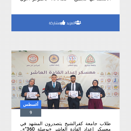
على مستوى محافظة كفرالشيخ
المزيد
مشاركة
أغسطس
9
طلاب جامعة كفرالشيخ يتصدرون المشهد في
معسكر إعداد القادة العاشر «بوصلة 360°»..