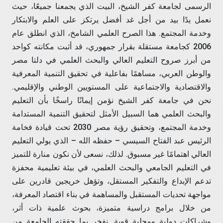
الرسمى لجامعة كفر الشيخ، البيت الذي يجمعنا جميعًا، حيث
نعمل يدًا بيد من أجل غد أفضل يرتكز على العلم والابتكار
وخدمة المجتمع. هذا الصرح العلمي الشامخ، الذي انطلق عام
2006 كجامعة مستقلة بقرار جمهوري، قد أثبت مكانته كواحد
من أبرز صروح التعليم العالي والبحث العلمي في دلتا مصر
والوطن العربي، مساهمًا بفاعلية في تحقيق التنمية المعرفية
والاقتصادية والاجتماعية على المستويين الوطني والإقليمي.
نحن في جامعة كفر الشيخ نؤمن إيمانًا راسخًا بأن التعليم
والبحث العلمي هما السبيل الأمثل لتحقيق التنمية المستدامة
وخدمة المجتمع، وتحقيق رؤية مصر 2030 تحت قيادة فخامة
الرئيس عبد الفتاح السيسي – حفظه الله – الذي يولي التعليم
العالي اهتمامًا غير مسبوق. لذلك، نسعى لأن نكون منارة للتميز
في التعليم الجامعي والبحث العلمي، في بيئة تعليمية محفزة
تدعم الإبداع والتفكير المستقل، وتؤهل خريجين قادرين على
مواجهة تحديات المستقبل والمساهمة في بناء اقتصاد المعرفة،
من خلال برامج دراسية متميزة، بحوث علمية ذات أثر،
وشراكات دولية ومحلية قوية. نفخر بما حققته الجامعة من