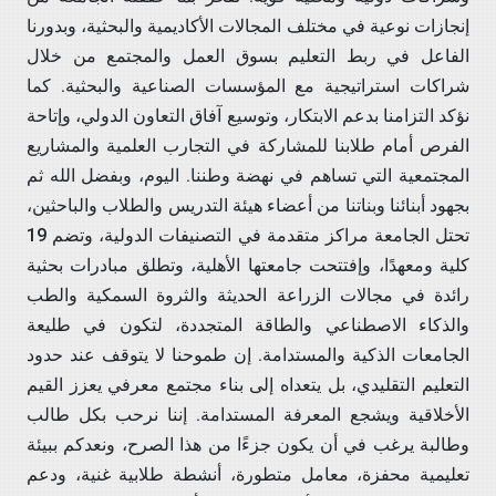
إنجازات نوعية في مختلف المجالات الأكاديمية والبحثية، وبدورنا
الفاعل في ربط التعليم بسوق العمل والمجتمع من خلال
شراكات استراتيجية مع المؤسسات الصناعية والبحثية. كما
نؤكد التزامنا بدعم الابتكار، وتوسيع آفاق التعاون الدولي، وإتاحة
الفرص أمام طلابنا للمشاركة في التجارب العلمية والمشاريع
المجتمعية التي تساهم في نهضة وطننا. اليوم، وبفضل الله ثم
بجهود أبنائنا وبناتنا من أعضاء هيئة التدريس والطلاب والباحثين،
تحتل الجامعة مراكز متقدمة في التصنيفات الدولية، وتضم 19
كلية ومعهدًا، وإفتتحت جامعتها الأهلية، وتطلق مبادرات بحثية
رائدة في مجالات الزراعة الحديثة والثروة السمكية والطب
والذكاء الاصطناعي والطاقة المتجددة، لتكون في طليعة
الجامعات الذكية والمستدامة. إن طموحنا لا يتوقف عند حدود
التعليم التقليدي، بل يتعداه إلى بناء مجتمع معرفي يعزز القيم
الأخلاقية ويشجع المعرفة المستدامة. إننا نرحب بكل طالب
وطالبة يرغب في أن يكون جزءًا من هذا الصرح، ونعدكم ببيئة
تعليمية محفزة، معامل متطورة، أنشطة طلابية غنية، ودعم