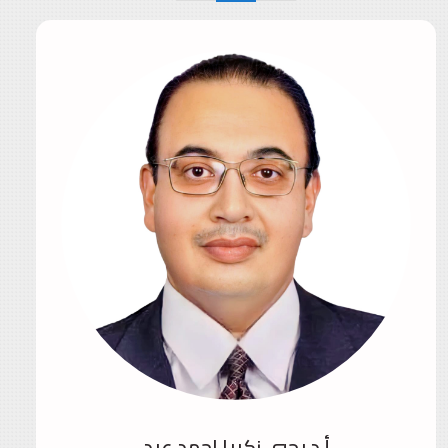
أ.د يحيي زكريا احمد عيد