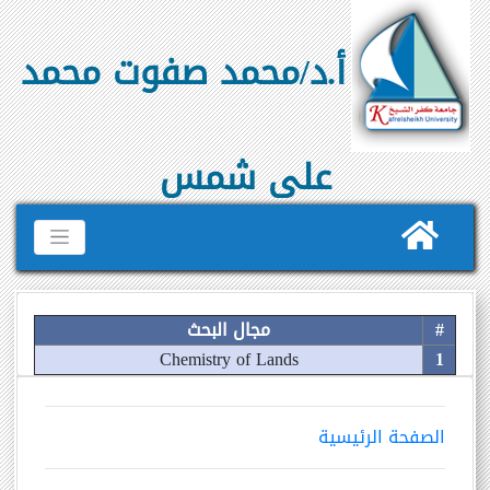
أ.د/محمد صفوت محمد
على شمس
#
مجال البحث
Chemistry of Lands
1
الصفحة الرئيسية