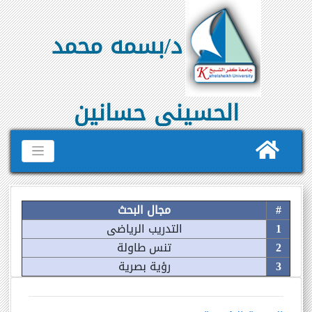
د/بسمه محمد
الحسينى حسانين
#
مجال البحث
1
التدريب الرياضى
2
تنس طاولة
3
رؤية بصرية