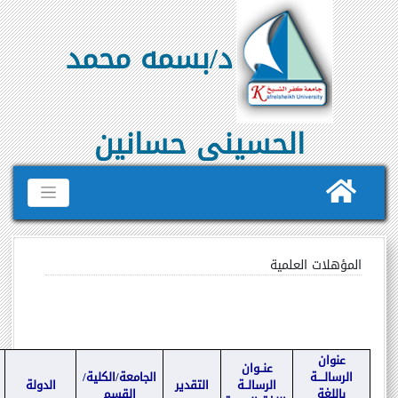
د/بسمه محمد
الحسينى حسانين
المؤهلات العلمية
عنوان
عنــوان
الرسالــــة
الجامعة/الكلية/
الرسالــة
التقدير
الدولة
باللغة
القسم