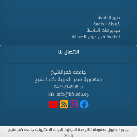
صور الجامعة
خريطة الجامعة
فيديوهات الجامعة
الجامعة فى عيون الصحافة
الاتصال بنا
جامعة كفرالشيخ
جمهورية مصر العربية ,كفرالشيخ
ت:0473214998
kfs_info@kfs.edu.eg
جميع الحقوق محفوطة ©للوحدة المركزية للبوابة الالكترونية جامعة كفرالشيخ
2026