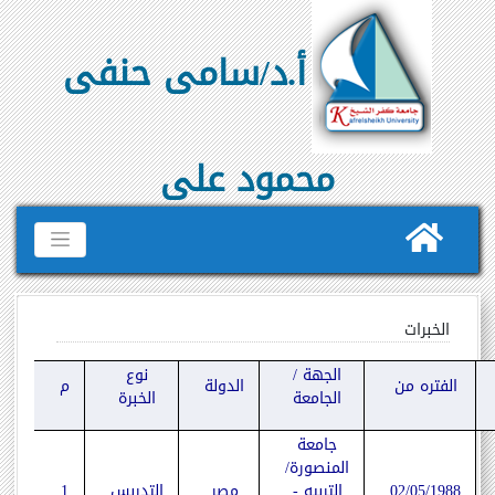
أ.د/سامى حنفى
محمود على
الخبرات
الجهة /
نوع
الفتره من
الدولة
م
الجامعة
الخبرة
جامعة
المنصورة/
02/05/1988
التربيه -
مصر
التدربس
1