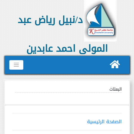
د/نبيل رياض عبد
المولى احمد عابدين
البعثات
الصفحة الرئيسية