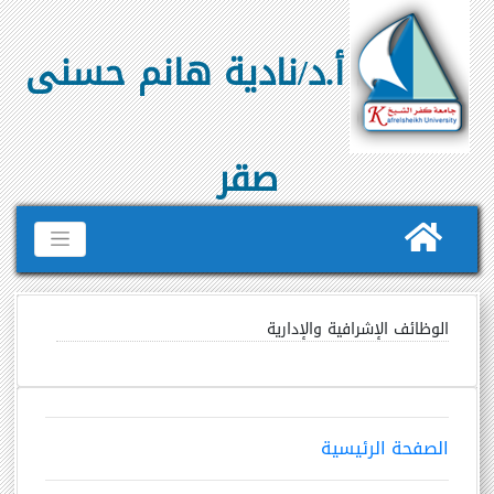
أ.د/نادية هانم حسنى
صقر
الوظائف الإشرافية والإدارية
الصفحة الرئيسية