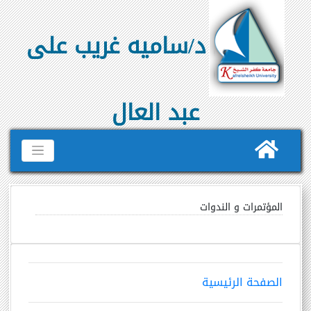
د/ساميه غريب على
عبد العال
المؤتمرات و الندوات
الصفحة الرئيسية