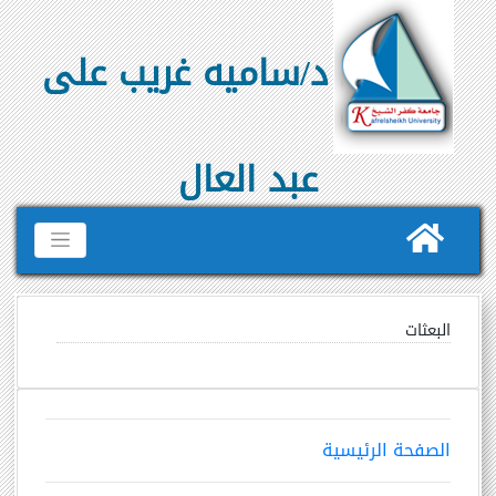
د/ساميه غريب على
عبد العال
البعثات
الصفحة الرئيسية