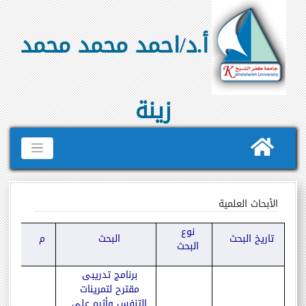
أ.د/احمد محمد محمد
زينة
الأبحاث العلمية
نوع
تاريخ البحث
البحث
م
البحث
برنامج تدريبى
مقترح لتمرينات
التنفس وأثره على