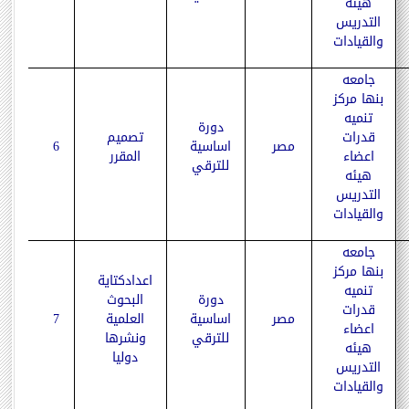
هيئه
التدريس
والقيادات
جامعه
بنها مركز
تنميه
دورة
قدرات
تصميم
مصر
اساسية
6
اعضاء
المقرر
للترقي
هيئه
التدريس
والقيادات
جامعه
بنها مركز
اعدادكتاية
تنميه
دورة
البحوث
قدرات
مصر
اساسية
العلمية
7
اعضاء
للترقي
ونشرها
هيئه
دوليا
التدريس
والقيادات