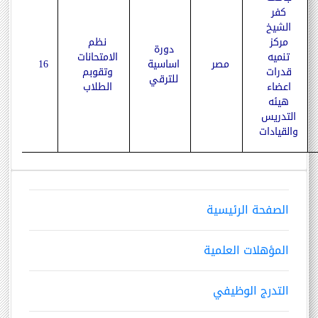
كفر
الشيخ
مركز
نظم
دورة
تنميه
الامتحانات
مصر
اساسية
16
قدرات
وتقوبم
للترقي
اعضاء
الطلاب
هيئه
التدريس
والقيادات
الصفحة الرئيسية
المؤهلات العلمية
التدرج الوظيفي