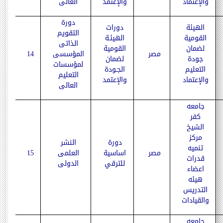
والإعتماد
والإعتمد
العالى
دورة
الهيئة
دورات
التقويم
القومية
الهيئـة
الذاتى
لضمان
القومية
مصر
المؤسسى
14
جودة
لضمان
لمؤسسات
التعليم
الجـودة
التعليم
والإعتماد
والإعتمد
العالى
جامعه
كفر
الشيخ
مركز
دورة
النشر
تنميه
مصر
اساسية
العلمى
15
قدرات
للترقي
الدولى
اعضاء
هيئه
التدريس
والقيادات
جامعه