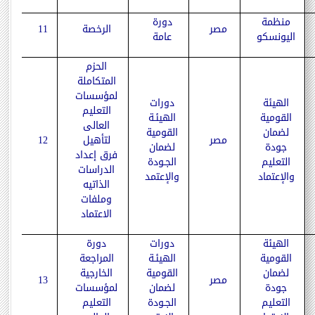
منظمة
دورة
مصر
الرخصة
11
اليونسكو
عامة
الحزم
المتكاملة
لمؤسسات
الهيئة
دورات
التعليم
القومية
الهيئـة
العالى
لضمان
القومية
مصر
لتأهيل
12
جودة
لضمان
فرق إعداد
التعليم
الجـودة
الدراسات
والإعتماد
والإعتمد
الذاتيه
وملفات
الاعتماد
الهيئة
دورات
دورة
القومية
الهيئـة
المراجعة
لضمان
القومية
الخارجية
مصر
13
جودة
لضمان
لمؤسسات
التعليم
الجـودة
التعليم