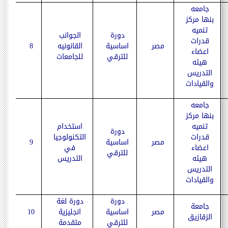
جامعه
بنها مركز
تنميه
دورة
الجوانب
قدرات
مصر
اساسية
القانونيه
8
اعضاء
للترقي
للجامعات
هيئه
التدريس
والقيادات
جامعه
بنها مركز
تنميه
استخدام
دورة
قدرات
التكنولوجيا
مصر
اساسية
9
اعضاء
في
للترقي
هيئه
التدريس
التدريس
والقيادات
دورة
دورة لغة
جامعة
مصر
اساسية
انجليزية
10
الزقازيق
للترقي
متقدمة