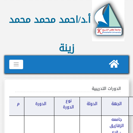
أ.د/احمد محمد محمد
زينة
الدورات التدريبية
نوع
الجهة
الدولة
الدورة
م
الدورة
جامعه
الزقازيق
- فرع