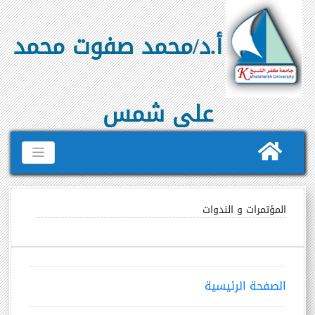
أ.د/محمد صفوت محمد
على شمس
المؤتمرات و الندوات
الصفحة الرئيسية