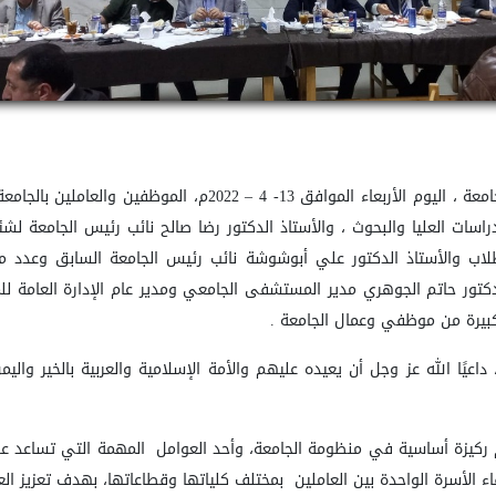
ربعاء الموافق 13- 4 – 2022م، الموظفين
والعاملين بالجام
سات العليا والبحوث ، والأستاذ
الدكتور رضا صالح نائب رئيس الجامعة لشئ
لاب والأستاذ
الدكتور علي أبوشوشة نائب رئيس الجامعة السابق وعدد من
كتور حاتم الجوهري مدير المستشفى الجامعي ومدير عام الإدارة العامة
لل
كبيرة من موظفي وعمال الجامعة .
اعيًا الله عز وجل
أن يعيده عليهم والأمة الإسلامية والعربية بالخير والي
م ركيزة أساسية في منظومة
الجامعة، وأحد العوامل المهمة التي تساعد عل
اء الأسرة الواحدة بين العاملين بمختلف كلياتها وقطاعاتها، بهدف تعزيز
الع