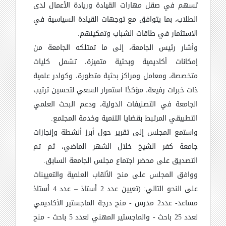
تسهم في صقل مهارات القيادة وريادة الأعمال لدى
الطلاب، بما يتوافق مع توجهات القيادة السياسية في
الاستثمار في طاقات الشباب وتمكينهم.
وأشار رئيس الجامعة، إلى ما تمتلكه الجامعة من
إمكانات أكاديمية وبحثية متميزة، تشمل كليات
متخصصة، ومعامل ومراكز بحثية متطورة، وكوادر علمية
ذات خبرات رفيعة، مؤكدًا استمرار السعي لتحسين ترتيب
الجامعة في التصنيفات الدولية، ودعم البحث العلمي
التطبيقي المرتبط بقضايا التنمية وخدمة المجتمع.
واستمع المجلس إلى تقرير حول أبرز أنشطة وإنجازات
جامعة كفر الشيخ خلال الشهر الماضي، ثم تم
التصديق على محضر اجتماع مجلس الجامعة السابق.
ووافق المجلس على منح الألقاب العلمية والتعيينات
على النحو التالي: (تعيين عدد 2 أستاذ – عدد 4 أستاذ
مساعد- عدد2 مدرس - منح درجة الماجستير الأكاديمي
لعدد 25 باحث - والماجستير المهني لعدد 5 باحث - منح