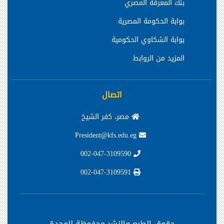
بنك المعرفة المصري
بوابة الحكومة المصرية
بوابة الشكاوي الحكومية
المزيد من الروابط
اتصال
مصر، كفر الشيخ
President@kfs.edu.eg
002-047-3109590
002-047-3109591
حقوق الطبع والنشر محفوظة
للوحدة