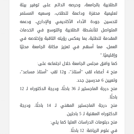
الطلابية بالجامعة، وحرصه الدائم على توفير بيئة
تعليمية محفزة وداعمة للطلاب، وسعيه المستمر
لتحسين جودة الأداء الأكاديمي والإداري، ودعمه
المتواصل للأنشطة الطلابية والتوسع في الخدمات
المقدمة للطلبة، بما يعكس رؤيته الثاقبة وإخلاصه في
العمل، مما أسهم في تعزيز مكانة الجامعة محليًا
وإقليميًا."
كما وافق مجلس الجامعة خلال اجتماعه على:
منح 4 أعضاء لقب "أستاذ"، و12 لقب "أستاذ مساعد"،
وتعيين 6 مدرسين جدد.
منح درجة الماجستير لـ 36 باحثًا، ودرجة الدكتوراه لـ 12
باحثًا.
منح درجة الماجستير المهني لـ 14 باحثًا، ودرجة
الدكتوراه المهنية لـ 5 باحثين.
منح دبلومات الدراسات العليا كما يلي:
في علوم الرياضة: 12 باحثًا.