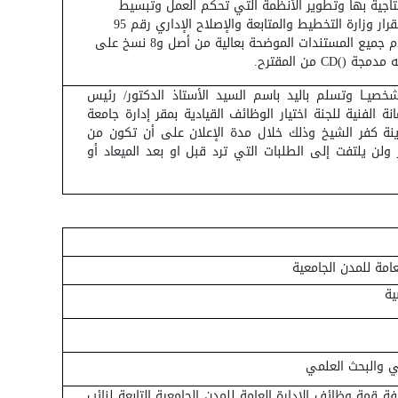
نتاجية بها وتطوير الأنظمة التي تحكم العمل وتبسيط
الإجراءات (طبقا لقرار وزارة التخطيط والمتابعة والإصلاح الإداري رقم 95
لسنة 2017 ) تقدم جميع المستندات الموضحة بعالية من أصل و8 نسخ على
ه مدمجة (
(
CD
من المقترح.
شخصيــا وتسلم باليد باسم السيد الأستاذ الدكتور/ رئيس
انة الفنية للجنة اختيار الوظائف القيادية بمقر إدارة جامعة
نة كفر الشيخ وذلك خلال مدة الإعلان على أن تكون من
ولن يلتفت إلى الطلبات التي ترد قبل او بعد الميعاد أو
عامة للمدن الجامعية
ية
لي والبحث العلمي
ة قمة وظائف الإدارة العامة للمدن الجامعية التابعة لنائب