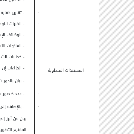
·
- تقارير كفاية
·
- الخبرات النوع
·
- الوظائف الإ
·
- العلاوات الت
·
- خطابات الشك
·
- الجزاءات إن
المستندات المطلوبة
·
- بيان بالدورات
·
- عدد 6 صور شخصية حديثة مقاس 4 × 6 + صورة بطاقة الرقم القومى.
·
- بالإضافة إلى
- بيان عن أبرز إ
- المقترح التطوي