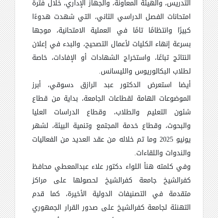
التدريس، والهيئة المعاونة، والجهاز الإداري، خلال فترة
امتحانات الفصل الدراسي الثاني، التي شهدت هدوءًا
كبيرًا وانتظامًا تامًا في العملية الامتحانية، موجها
بسرعة إنهاء الكليات لأعمال التصحيح، والبدء في إعلان
النتائج تباعًا، واستخراج الشهادات أو الإفادات، خاصة
لطلاب البكالوريوس والليسانس.
أيضا استعرض الدكتور عبد الرازق دسوقي، أبرز
الموضوعات الهامة لقطاعات الجامعة، بداية من قطاع
شئون التعليم والطلاب، وقطاع الدراسات العليا
والبحوث، وقطاع خدمة المجتمع وتنمية البيئة، لشهر
يونيو 2025 وما تم خلاله من عقد العديد من الفعاليات
والندوات واللقاءات.
وفي كلمته هنأ اللواء دكتور علاء عبدالمعطي محافظ
كفرالشيخ جامعة كفرالشيخ لحصولها على مراكز
متقدمة في التصنيفات الدولية الأخيرة، كما قدم
التهنئة لجامعة كفرالشيخ على صدور القرار الجمهوري