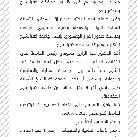
مشيداً بمجهودهم في ظهور محافظة كفرالشيخ
بمظهر رائع.
وفي كلمته قدم الدكتور عبدالرازق دسوقي التهنئة
للسادة النواب والعمداء وجميع منسوبي الجامعة
بمناسبة صدور القرار الجمهوري بإنشاء جامعة كفرالشيخ
الأهلية ومقرها محافظة كفرالشيخ.
أكد الدكتور عبد الرازق دسوقي رئيس الجامعة على
التكاتف الدائم يدا بيد حتى يظل اسم جامعة كفر
الشيخ عالياً دائما بين الجامعات المحلية والاقليمية
والدولية، ونسعى أن تكون جامعة كفرالشيخ الأهلية
صرح علمي آخر لا يقل مكانة عن جامعة كفرالشيخ
الحكومية.
كما وافق المجلس على الخطة الخمسية الاستراتيجية
لجامعة كفرالشيخ 2025 ــ 2030م.
وافق المجلس أيضاً علي:
ــ منح الألقاب العلمية والتعيينات: - (منح 1 لقب أستاذ ــ