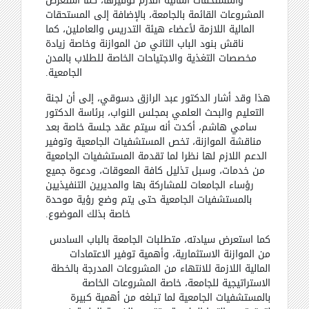
والمستحقات المالية اللازم توفيرها، كما أستعرض
المشروعات القائمة بالجامعة، بالإضافة إلى المستحقات
المالية اللازمة لأعضاء هيئة التدريس والعاملين، كما
ناقش بنود الباب الثاني من الموازنة وخاصة زيادة
مخصصات التغذية والاجتياحات الخاصة للطلاب بالمدن
الجامعية
.
هذا وقد أشار الدكتور عبد الرازق دسوقي، إلى أن لجنة
التعليم والبحث العلمي بمجلس النواب، برئاسة الدكتور
سامي هاشم، أكدت أنه سيتم عقد جلسة خاصة بعد
مناقشة الموازنة، تخص المستشفيات الجامعية وتوفير
الدعم اللازم لها نظرا لما تقدمة المستشفيات الجامعية
من خدمات، وسبل تذليل كافة المعوقات، ودعوة جميع
رؤساء الجامعات للمشاركة بها والمديرين التنفيذيين
بالمستشفيات الجامعية حتى يتم وضع رؤية موحدة
خاصة بذلك الموضوع
.
كما استعرض سيادته، متطلبات الجامعة بالباب السادس
من الموازنة الاستثمارية، وأهمية توفير الاعتمادات
المالية اللازمة للانتهاء من المشروعات المدرجة بالخطة
الاستراتيجية للجامعة، خاصة المشروعات الخاصة
بالمستشفيات الجامعية لما تبلغه من أهمية كبيرة