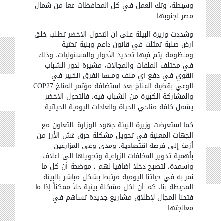
وسيطة، وتك العمل في كل المحافظات معا من شمال
مصر لجنوبها
.
وشددت وزيرة البيئة على ان التحول الاخضر تطلب خلق
ارض صلبة تمثلت في قانون داعم وبنية تحتية
ومنظومة يتم فيها تحديد الأدوار والمسئوليات، وذلك
في مختلف الملفات والمجالات، مشيرة لدور الشباب
القوي في دفع اي ملف ومنها الفرق الكبير في
الوعي بقضية المناخ بعد استضافة مؤتمر المناخ
COP27
والمشاركة الكبيرة من الشباب فيه، فالتحول الاخضر
يشمل كافة مناحي الحياة والعادات اليومية الحياتية
.
كما استعرضت وزيرة البيئة جهود الوزارة بالتعاون مع
الجهات المعنية في تحويل مشكلة حرق قش الأرز من
أزمة إلى فرصة اقتصادية، ومدى وعى المزارعين
بأهمية تدوير المخلفات الزراعية وتحويلها الى اعلاف
وأسمدة، لتصبح دخلا اضافيا لهم ، موضحة أن كل ما
نمر به في حياتنا اليومية مرتبط بشكل مباشر بالبيئة
المحيطة بنا، كما أن لكل مشكلة بيئية حلاً ممكناً إذا ما
فتحنا المجال لإطلاق مشاريع جديدة تساهم في
معالجتها
.