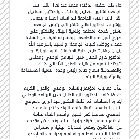
جاء ذلك بحضور الدكتور محمد عبدالعال نائب رئيس
الجامعة لشئون التعليم والطلاب، والدكتور اسماعيل
القن نائب رئيس الجامعة للدراسات العليا والبحوث،
وإشراف الدكتور اماني شاكر نائب رئيس الجامعة
لشئون خدمة المجتمع وتنمية البيئة، والدكتور علي
صبري أمين عام الجامعة، وبمشاركة لفيف من السادة
عمداء ووكلاء كليات الجامعة، والسيد ياسر عبد الله
رئيس جهاز تنظيم ادارة المخلفات التابع للوزارة، و
الدكتور حازم الظنان مدير البرنامج الوطني وممثلي
شركاء التنمية من هيئة التعاون الألماني
GIZ
،
والمهندسة سماح صالح رئيس وحدة التنمية المستدامة
والمرأة بوزارة البيئة
.
بدأت فعاليات المؤتمر بالسلام الوطني، والقران الكريم،
عقبها كلمة للدكتور حازم الظنان مدير البرنامج الوطني
لإدارة المخلفات، ثم كلمة الدكتور عبد الرازق دسوقي
رئيس الجامعة، عقبها كلمة اللواء دكتور علاء عبد
المعطي محافظ كفر الشيخ، وأختتم اللقاء بكلمة
الدكتور ياسمين فؤاد وزيرة البيئة، وتم عرض مقدمة
عن الهاكاثون وفهم التحديات البيئية واستعراض
القضايا البيئية المحلية والعالمية ودراسة حالة لإحدى