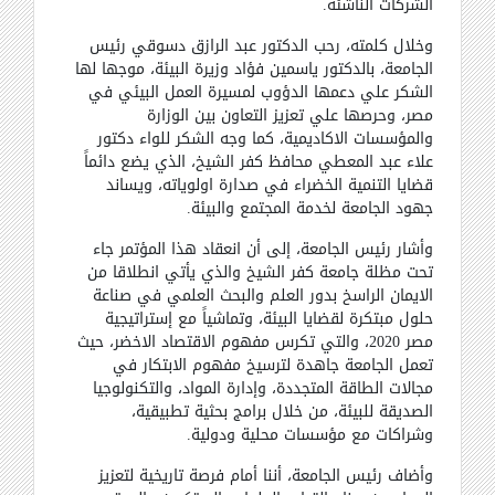
الشركات الناشئة
.
وخلال كلمته، رحب الدكتور عبد الرازق دسوقي رئيس
الجامعة، بالدكتور ياسمين فؤاد وزيرة البيئة، موجها لها
الشكر علي دعمها الدؤوب لمسيرة العمل البيئي في
مصر، وحرصها علي تعزيز التعاون بين الوزارة
والمؤسسات الاكاديمية، كما وجه الشكر للواء دكتور
علاء عبد المعطي محافظ كفر الشيخ، الذي يضع دائماً
قضايا التنمية الخضراء في صدارة اولوياته، ويساند
جهود الجامعة لخدمة المجتمع والبيئة
.
وأشار رئيس الجامعة، إلى أن انعقاد هذا المؤتمر جاء
تحت مظلة جامعة كفر الشيخ والذي يأتي انطلاقا من
الايمان الراسخ بدور العلم والبحث العلمي في صناعة
حلول مبتكرة لقضايا البيئة، وتماشياً مع إستراتيجية
مصر 2020، والتي تكرس مفهوم الاقتصاد الاخضر، حيث
تعمل الجامعة جاهدة لترسيخ مفهوم الابتكار في
مجالات الطاقة المتجددة، وإدارة المواد، والتكنولوجيا
الصديقة للبيئة، من خلال برامج بحثية تطبيقية،
وشراكات مع مؤسسات محلية ودولية
.
وأضاف رئيس الجامعة، أننا أمام فرصة تاريخية لتعزيز