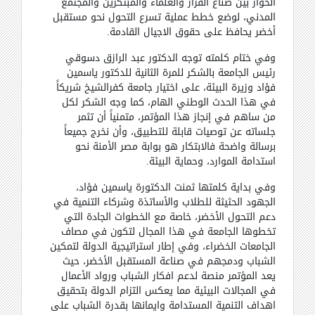
الحوار بين صناع القرار والعلماء والمبتكرين والمجتمع
المدني، لوضع خطط عملية تسرع التحول نحو مستقبل
أخضر يحافظ على حقوق الاجيال القادمة
.
وفي ختام كلمته توجه الدكتور عبد الرازق دسوقي
رئيس الجامعة بالشكر للمرة الثانية للدكتور ياسمين
فؤاد وزيرة البيئة، على اختيار جامعة كفرالشيخ شريكاً
في هذا الحدث الوطني الهام، كما وجه الشكر لكل
من ساهم في إنجاز هذا المؤتمر، متمنياً أن تثمر
جلساته عن توصيات قابلة للتطبيق، وأن نخرج جميعاً
برسالة واضحة فالابتكار هو بوابة مصر الأمنة نحو
استدامة الموارد، وحماية البيئة
.
وفي بداية كلمتها ثمنت الدكتورة ياسمين فؤاد،
الجهود الحثيثة للطلاب والأساتذة وشركاء التنمية في
دعم التحول الأخضر، خاصة مع الخطوات الجادة التي
تخطوها الجامعة في هذا المجال لتكون في مصاف
الجامعات الخضراء، وفي إطار استراتيجية الدولة لتمكين
الشباب ودمجهم في صناعة المستقبل الأخضر، حيث
يعد المؤتمر منصة لدعم افكار الشباب ورواد الأعمال
في المجالات البيئية مما يعكس التزام الدولة بتحقيق
اهداف التنمية المستدامة وايمانها بقدرة الشباب على