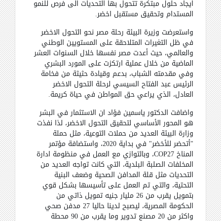
ايجاد حلول مبتكرة تتحول بها التحديات الى فرص للنمو
المستدام وتحقيق مستقبل اخضر
.
واستعرضت وزيرة البيئة رحلة مصر نحو التحول الاخضر
في ظل التغيرات المتلاحقة على المستويين الوطني
والعالمي، حيث أعدت مصر نفسها خلال السنوات العشر
الماضية من خلال عملية ارتكزت على المورد البشري
وفي مقدمته الشباب، بدعم وقيادة حثيثة من فخامة
الرئيس عبد الفتاح السيسي لرحلة التحول الاخضر
العادل، الذي يراعي حق المواطن في حياة كريمة
.
واضافت الدكتور ياسمين فؤاد ان الاستثمار في البشر
هو المحور الأساسي لتحقيق التحول الاخضر، لذا نفذت
وزارة البيئة العديد من حملات التوعية، مثل حملة
"أتحضر للأخضر" في بداية 2020، واستضافة مؤتمر
المناخ
COP27
، وبالتوازي مع العمل في منظومة ادارة
المخلفات الصلبة البلدية، التي كانت تواجه العديد من
التحديات مثل قلة المدافن الصحية وضعف البنية
التحتية، والتي تم العمل على تأسيسها بشكل قوي
بتمويل يقرب من 26 مليار جنيه تمويل ذاتي من
الحكومة المصرية، ليصبح لدينا حاليا 27 مدفن صحي
واكثر من 20 مصنع تدوير وما يقرب من 90 محطة