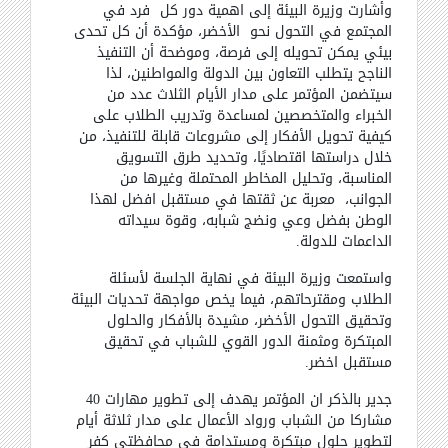
وأشارت وزيرة البيئة إلى اهمية دور كل فرد في
المجتمع في التحول نحو الأخضر، مؤكدة أن كل تحدى
بيئي يمكن تحويله إلى فرصة، وموضحة أن التنفيذ
الناجح يتطلب التعاون بين الدولة والمواطنين، لذا
سيتضمن المؤتمر على مدار الأيام الثلاث عدد من
الخبراء والمتخصصين لمساعدة وتدريب الطلاب على
كيفية تحويل الأفكار إلى مشروعات قابلة للتنفيذ، من
خلال دراستها اقتصاديًا، وتحديد طرق التسويق
المناسبة، وتحليل المخاطر المحتملة وغيرها من
الجوانب، معربة عن ثقتها في مستقبل افضل لهذا
الوطن بفضل وعي ونضج شبابه، وقوة سيداته
الداعمات للدولة
.
واستمعت وزيرة البيئة في نهاية الجلسة لأسئلة
الطلاب ومقترحاتهم، فيما يخص مواجهة تحديات البيئة
وتحقيق التحول الأخضر، مشيدة بالأفكار والحلول
المبتكرة ومثمنة الدور القوي للشباب في تحقيق
مستقبل اخضر
.
جدير بالذكر ان المؤتمر يهدف إلى تطوير مهارات 40
مشاركا من الشباب ورواد الأعمال على مدار ثلاثة أيام
لتطوير حلول مبتكرة ومستدامة في محافظتي كفر