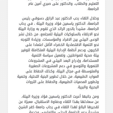
التعليم والطلاب، والدكتور على صبري أمين عام
الجامعة.
وخلال اللقاء رحب الدكتور عبد الرازق دسوقي رئيس
الجامعة، الدكتور ياسمين فؤاد وزيرة البيئة ، في رحاب
الجامعة، مشيداً بالدور الرائد الذي تقوم به وزارة البيئة
نحو الارتقاء بالسلوكيات البيئية للمجتمع، من خلال نشر
الوعى البيئي بين الافراد والمؤسسات، وزيادة التوجه
نحو التنمية الاقتصادية الخضراء الأقل اعتمادا على
الكربون، ودعم أنظمة الإدارة البيئية المتكاملة لتوفير
بيئة صحية للمواطنين، وتفعيل سياسة التنمية
المستدامة، وإدراج البعد البيئي في المشروعات
التنموية والتوسع في دعم المشروعات الصغيرة
والمتوسطة في مجال البيئة، وكذلك الحفاظ على
الموارد الطبيعية، من خلال تطوير البنية التحتية، وتنمية
وتطوير المحميات الطبيعية، والحفاظ على الثروات
البحرية والبرية.
ومن جانبها أعربت الدكتور ياسمين فؤاد وزيرة البيئة،
عن سعادتها بهذا اللقاء وحفاوة الاستقبال، معبرًة عن
تقديرها البالغ لهذا اللقاء في رحاب جامعة كفر الشيخ،
مشيدةً بدور الجامعة البحثي والتعليمي وخدمة