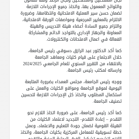
لجان الممتحنين والمصححين ولجان الرصد وفقا للقانون
واللوائح المعمول بها، واتخاذ جميع الإجراءات اللازمة
لضمان حسن سير العملية الامتحانية وانتظامها، وضرورة
الالتزام بالمعايير المرجعية ومواصفات الورقة الامتحانية،
والتزام جميع السادة أعضاء هيئة التدريس والهيئة
المعاونة والجهاز الإداري بالتواجد الدائم والمشاركة
الفعالة في اعمال الامتحانات والكنترولات.
كما أكد الدكتور عبد الرازق دسوقي رئيس الجامعة،
خلال الاجتماع على قيام كليات ومعاهد الجامعة
بالانتهاء من التقرير السنوي للعام الجامعي 2024/2025
وارساله لمكتب رئيس الجامعة.
ووجه رئيس الجامعة، مجلس العمداء بضرورة المتابعة
اليومية لموقع الجامعة ومواقع الكليات والعمل على
استكمال المطلوب واتخاذ كل الإجراءات اللازمة لتحسين
تصنيف الجامعة.
كما أكد رئيس الجامعة، على ضرورة اتخاذ اللازم نحو
التقدم – إعادة التقدم- التجديد لاعتماد الكليات من
الهيئة القومية لضمان جودة التعليم والاعتماد، وعمل
خطة تسويقية للمعامل المركزية بكليات الجامعة، واتخاذ
اللازم لتشجيع تشكيل الفرق البحثية البينية والتقدم