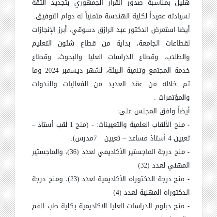
هليل بمناسبة صدور القرار الجمهوري بتجديد الثقة
لسيادته عميداً لكلية الهندسة متمنياً له دوام التوفيق.
أيضا استعرض الدكتور عبد الرازق دسوقي، أبرز الإنجازات
لقطاعات الجامعة، بداية من قطاع شئون التعليم
والطلاب، وقطاع الدراسات العليا والبحوث، وقطاع
خدمة المجتمع وتنمية البيئة، لشهر ديسمبر 2024 وما
تم خلاله من عقد العديد من الفعاليات والندوات
والمؤتمرات .
أيضاً وافق المجلس على:
- منح الألقاب العلمية والتعيينات: - (منح 1 لقب أستاذ
–
تعيين 4 أستاذ مساعد
–
تعيين 7مدرس).
- منح درجة الماجستير الأكاديمي لعدد (36)، والماجستير
المهني لعدد (32)
- منح درجة الدكتوراه الأكاديمية لعدد (23)، ومنح درجة
الدكتوراه المهنية لعدد (4)
- منح دبلوم الدراسات العليا الاكاديمية بكلية طب الفم