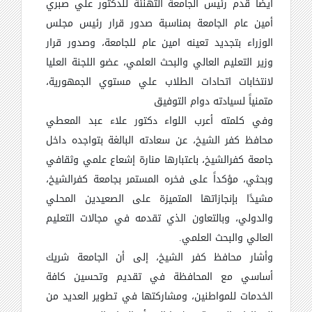
ايضاً قدم رئيس الجامعة التهنئة للدكتور علي صبري
أمين عام الجامعة بمناسبة صدور قرار رئيس مجلس
الوزراء بتجديد تعينه امين عام للجامعة، وصدور قرار
وزير التعليم العالي والبحث العلمي، عضو اللجنة العليا
لانتخابات اتحادات الطلاب علي مستوي الجمهورية،
متمنياً لسيادته دوام التوفيق
وفي كلمته أعرب اللواء دكتور علاء عبد المعطي
محافظ كفر الشيخ، عن سعادته البالغة بتواجده داخل
جامعة كفرالشيخ، باعتبارها منارة إشعاع علمي وثقافي
وبحثي، مؤكداً على فخره المستمر بجامعة كفرالشيخ،
مشيدًا بإنجازاتها المتميزة على الصعيدين المحلي
والدولي، وبالتعاون الذي تقدمه في مجالات التعليم
العالي والبحث العلمي
.
وأشار محافظ كفر الشيخ، إلى أن الجامعة شريك
أساسي مع المحافظة في تقديم وتحسين كافة
الخدمات للمواطنين، ومشاركتها في تطوير العديد من