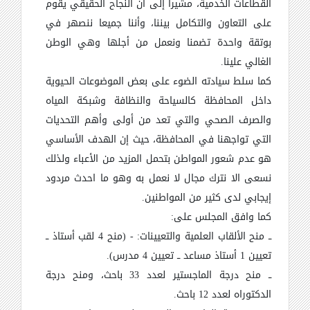
القطاعات الخدمية، مشيرا إلى أن النجاح الحقيقي يقوم
على التعاون والتكامل بيننا، وأننا جميعا ننصهر في
بوتقة واحدة تضمنا ونعمل من أجلها وهي الوطن
الغالي علينا
.
كما سلط سيادته الضوء على بعض الموضوعات الحيوية
داخل المحافظة كالسياحة والنظافة وشبكة المياه
والصرف الصحي والتي تعد من أولى وأهم التحديات
التي تواجهنا في المحافظة، حيث إن الهدف الأساسي
هو عدم شعور المواطن بتحمل المزيد من الأعباء ولذلك
نسعى الا نترك مجال لا نعمل به وهو ما احدث مردود
إيجابي لدى كثير من المواطنين
.
كما وافق المجلس على
:
ــ منح الألقاب العلمية والتعيينات: - (منح 4 لقب أستاذ ــ
تعيين 1 أستاذ مساعد ــ تعيين 4 مدرس)
.
ــ منح درجة الماجستير لعدد 33 باحث، ومنح درجة
الدكتوراه لعدد 12 باحث
.