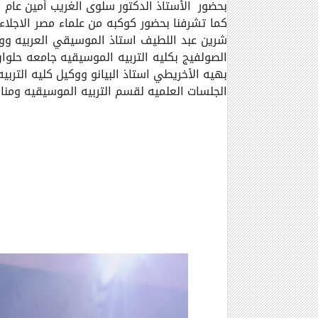
بحضور الأستاذ الدكتور سلوى الغريب أمين عام ا
كما تشرفنا بحضور كوكبه من علماء مصر الاجلاء 
شرين عبد اللطيف استاذ الموسيقي العربيه ووكي
الصولفيج بكليه التربيه الموسيقيه جامعه حلوان
بهيه الأخريطي استاذ البيانو ووكيل كليه التربيه
الجلسات العلميه لقسم التربيه الموسيقيه ومنا