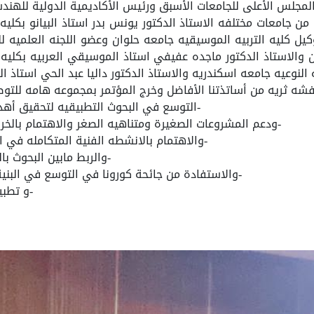
لمجلس الأعلى للجامعات الأسبق ورئيس الأكاديمية الدولية للهندس
من جامعات مختلفه الاستاذ الدكتور يونس بدر استاذ البيانو بكليه 
ل كليه التربيه الموسيقيه جامعه حلوان وعضو اللجنه العلميه للت
 والاستاذ الدكتور ماجده عفيفي استاذ الموسيقي العربيه بكليه ا
 النوعيه جامعه اسكندريه والاستاذ الدكتور داليا عبد الحي استاذ ال
فشه ثريه من أساتذتنا الأفاضل وخرج المؤتمر بمجموعه هامه للتوص
-التوسع في البحوث التطبيقيه لتحقيق أهد
-ودعم المشروعات الصغيرة ومتناهيه الصغر والاهتمام بالخري
-والاهتمام بالانشطه الفنية المتكامله في 
-والربط مابين البحوث ب
-والاستفادة من جائحة كورونا في التوسع في البنية 
-و تطبي