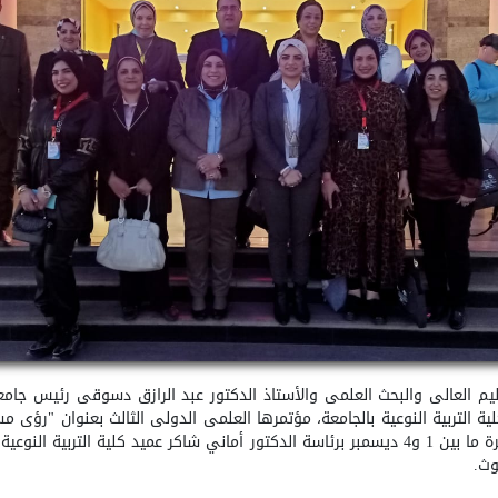
التعليم العالي والبحث العلمي والأستاذ الدكتور عبد الرازق دسوقي رئيس ج
ية التربية النوعية بالجامعة، مؤتمرها العلمي الدولي الثالث بعنوان "رؤى
الرقمنة وأزمة كوفيد "، بأحد فنادق الغردقة في الفترة ما بين 1 و4 ديسمبر برئاسة الدكتور أماني ش
وث.