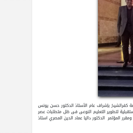
امعة كفرالشيخ بإشراف عام الأستاذ الدكتور حسن يونس
 مستقبلية لتطوير التعليم النوعي في ظل متطلبات عصر
اكر عميد كلية التربية النوعية ومقرر المؤتمر الدكتور داليا عماد الدين المصري استاذ