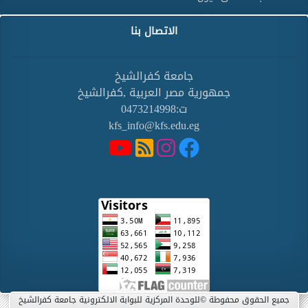
الاتصال بنا
جامعة كفرالشيخ
جمهورية مصر العربية ,كفرالشيخ
ت:0473214998
kfs_info@kfs.edu.eg
جميع الحقوق محفوطة ©للوحدة المركزية للبوابة الالكترونية جامعة كفرالشيخ