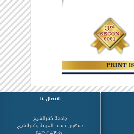
الاتصال بنا
جامعة كفرالشيخ
جمهورية مصر العربية ,كفرالشيخ
ت:0473214998