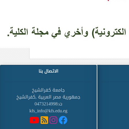
الاتصال بنا
جامعة كفرالشيخ
جمهورية مصر العربية ,كفرالشيخ
ت:0473214998
kfs_info@kfs.edu.eg