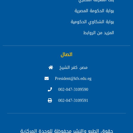
بوابة الحكومة المصرية
بوابة الشكاوي الحكومية
المزيد من الروابط
اتصال
مصر، كفر الشيخ
President@kfs.edu.eg
002-047-3109590
002-047-3109591
حقوق الطبع والنشر محفوظة
للوحدة المركزية