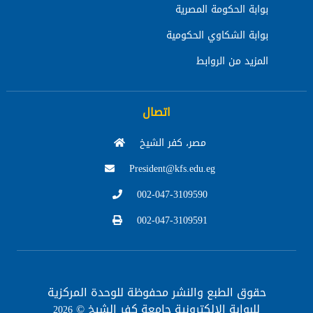
بوابة الحكومة المصرية
بوابة الشكاوي الحكومية
المزيد من الروابط
اتصال
مصر، كفر الشيخ
President@kfs.edu.eg
002-047-3109590
002-047-3109591
حقوق الطبع والنشر محفوظة
للوحدة المركزية
للبوابة الإلكترونية جامعة كفر الشيخ ©
2026