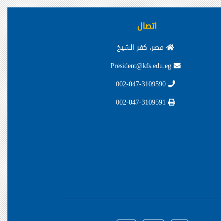
اتصال
مصر، كفر الشيخ
President@kfs.edu.eg
002-047-3109590
002-047-3109591