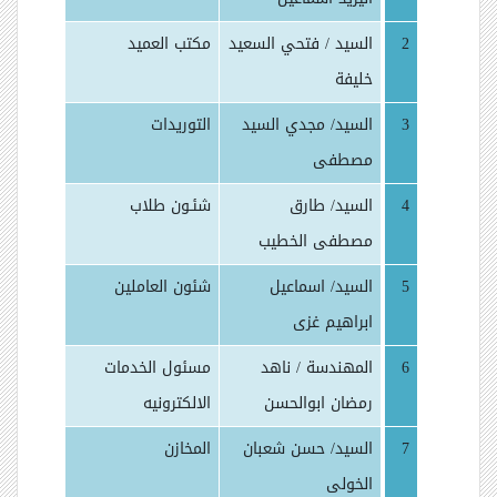
2
السيد / فتحي السعيد
مكتب العميد
خليفة
3
السيد/ مجدي السيد
التوريدات
مصطفى
4
السيد/ طارق
شئـون طلاب
مصطفى الخطيب
5
السيد/ اسماعيل
شئون العاملين
ابراهيم غزى
6
المهندسة / ناهد
مسئول الخدمات
رمضان ابوالحسن
الالكترونيه
7
السيد/ حسن شعبان
المخازن
الخولى