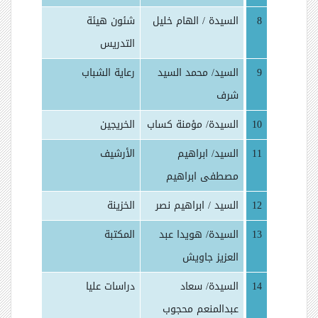
8
السيدة / الهام خليل
شئون هيئة
التدريس
9
السيد/ محمد السيد
رعاية الشباب
شرف
10
السيدة/ مؤمنة كساب
الخريجين
11
السيد/ ابراهيم
الأرشيف
مصطفى ابراهيم
12
السيد / ابراهيم نصر
الخزينة
13
السيدة/
هويدا عبد
المكتبة
العزيز جاويش
14
السيدة/ سعاد
دراسات عليا
عبدالمنعم محجوب