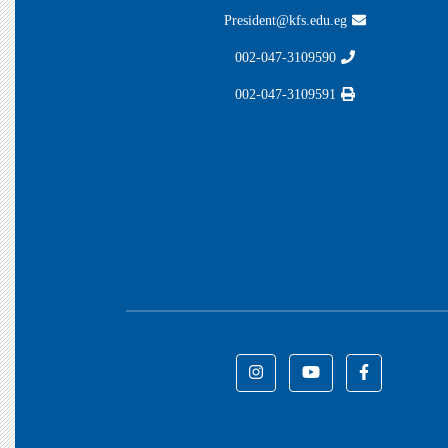
President@kfs.edu.eg
002-047-3109590
002-047-3109591