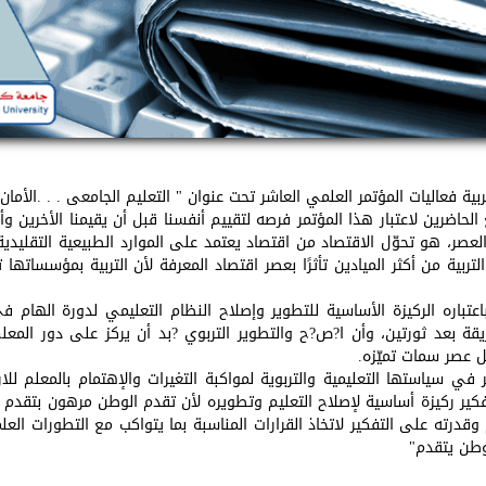
لحاضرين لاعتبار هذا المؤتمر فرصه لتقييم أنفسنا قبل أن يقيمنا الأخرين وأ
ذا العصر، هو تحوّل الاقتصاد من اقتصاد يعتمد على الموارد الطبيعية التقلي
التربية من أكثر الميادين تأثرًا بعصر اقتصاد المعرفة لأن التربية بمؤسساته
عتباره الركيزة الأساسية للتطوير وإصلاح النظام التعليمي لدورة الهام
 بعد ثورتين، وأن ا?ص?ح والتطوير التربوي ?بد أن يركز على دور المعل
ل عصر سمات تميّزه.
في سياستها التعليمية والتربوية لمواكبة التغيرات والإهتمام بالمعلم
للا
لتفكير ركيزة أساسية لإصلاح التعليم وتطويره لأن تقدم الوطن مرهون بتقدم
درته على التفكير لاتخاذ القرارات المناسبة بما يتواكب مع التطورات العلمي
وطن يتقدم"