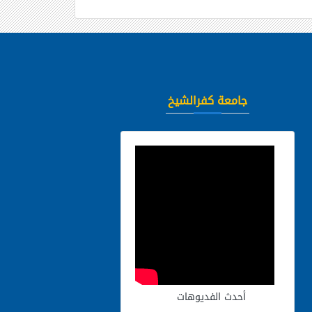
جامعة كفرالشيخ
أحدث الفديوهات