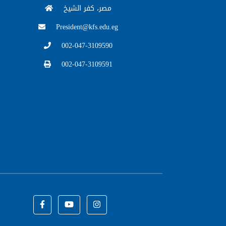
مصر، كفر الشيخ
President@kfs.edu.eg
002-047-3109590
002-047-3109591