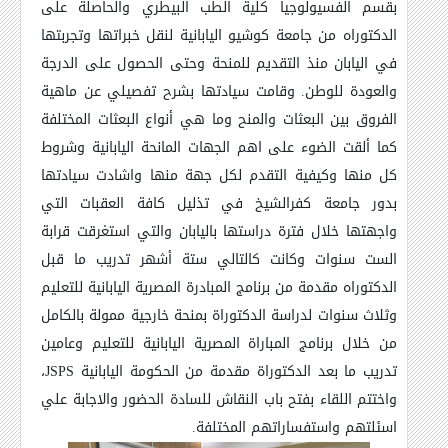
بقسم الفسيولوجيا كلية الطب البيطري والحاصلة على
الدكتوراه من جامعة كوشيو اليابانية لنقل خبراتها وتجربتها
في اليابان منذ التقديم للمنحة وحتى الحصول على الدرجة
والعودة للوطن. وقامت سيادتها بشرح تفصيلي عن ماهية
الفروق بين البعثات والمنح وما هي أنواع البعثات المختلفة
كما ألقت الضوء على اهم الجهات المانحة اليابانية وشروط
كل منها وكيفية التقدم لكل جهة منها واشادت سيادتها
بدور جامعة كفرالشيخ في تذليل كافة العقبات التي
واجهتها خلال فترة دراستها باليابان والتي استغرقت قرابة
الست سنوات وكانت كالتالي ستة أشهر تدريب ما قبل
الدكتوراه مقدمة من برنامج المبادرة المصرية اليابانية للتعليم
وثلاث سنوات لدراسة الدكتوراة بمنحة خارجية ممولة بالكامل
من خلال برنامج المباراة المصرية اليابانية للتعليم وعامين
تدريب ما بعد الدكتوراة مقدمة من الحكومة اليابانية
JSPS
،
واختتم اللقاء بفتح باب النقاش للسادة الحضور والاجابة علي
اسئلتهم واستفساراتهم المختلفة.