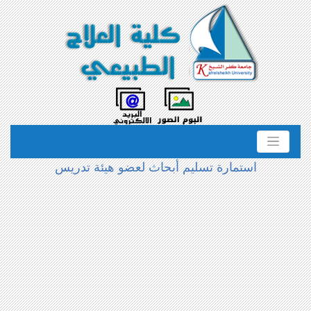
استمارة تسليم أبحاث لعضو هيئة تدريس